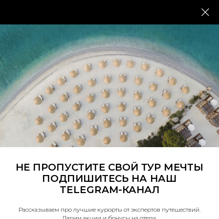
+74959209544
ПН-ПТ: 10:00 -
20:00
Назад
Отдых по выгодным
ценам. Лучшие недорогие
отели Турции.
НЕ ПРОПУСТИТЕ СВОЙ ТУР МЕЧТЫ
ПОДПИШИТЕСЬ НА НАШ
TELEGRAM-КАНАЛ
Рассказываем про лучшие курорты от экспертов путешествий.
Дарим акции и бонусы на отели.