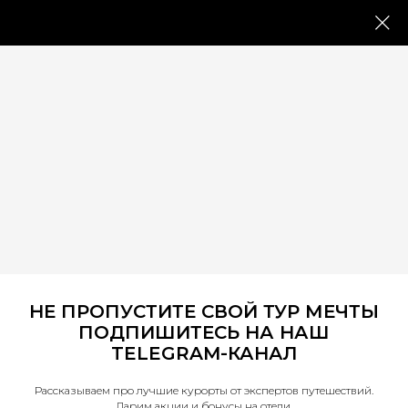
+74959209544
ПН-ПТ: 10:00 -
20:00
Назад
Как выбрать отель на
Мальдивах? Советы от
эксперта.
НЕ ПРОПУСТИТЕ СВОЙ ТУР МЕЧТЫ
ПОДПИШИТЕСЬ НА НАШ
TELEGRAM-КАНАЛ
Рассказываем про лучшие курорты от экспертов путешествий.
Дарим акции и бонусы на отели.