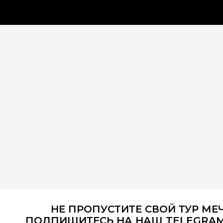
+74959209544
ПН-ПТ: 10:00 -
20:00
Назад
Медленные туры
НЕ ПРОПУСТИТЕ СВОЙ ТУР МЕ
ПОДПИШИТЕСЬ НА НАШ TELEGRA