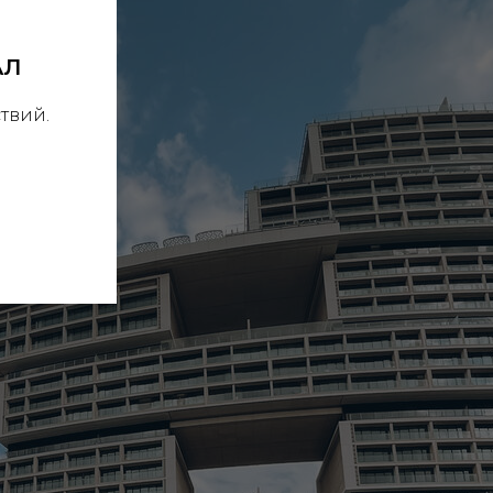
АЛ
твий.