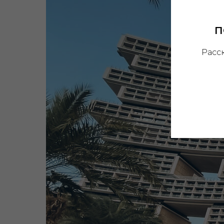
П
Расс