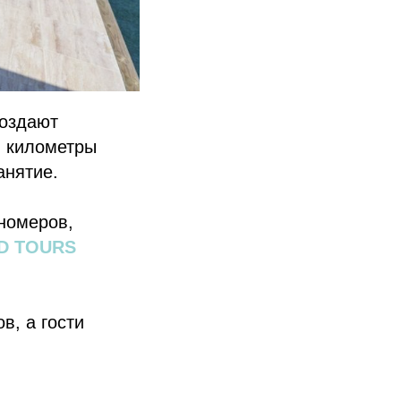
создают
, километры
анятие.
номеров,
D TOURS
в, а гости