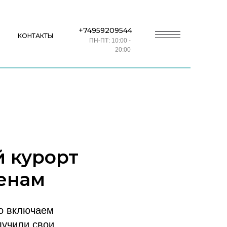
+74959209544
КОНТАКТЫ
ПН-ПТ: 10:00 -
20:00
й курорт
енам
ло включаем
лучили свои