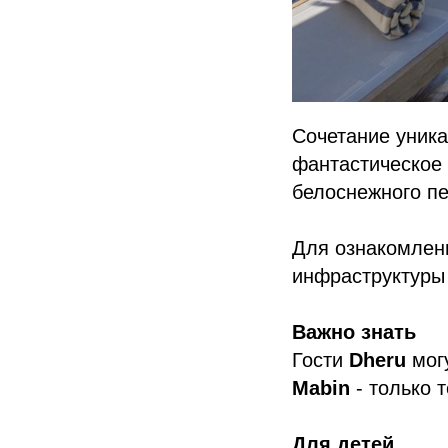
Сочетание уника
фантастическое 
белоснежного пе
Для ознакомлен
инфраструктуры 
Важно знать
Гости
Dheru
мог
Mabin
- только 
Для детей